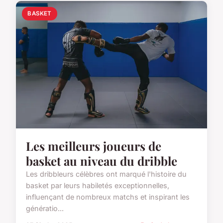
BASKET
Les meilleurs joueurs de
basket au niveau du dribble
Les dribbleurs célèbres ont marqué l'histoire du
basket par leurs habiletés exceptionnelles,
influençant de nombreux matchs et inspirant les
génératio...