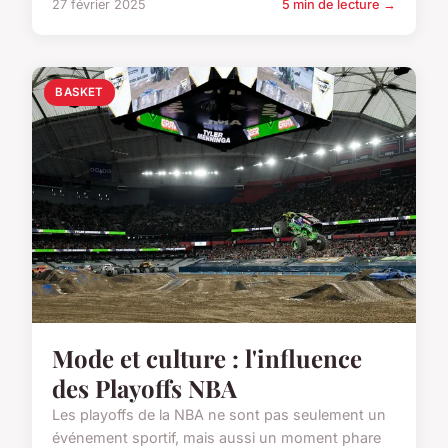
27 février 2025
5 min de lecture →
BASKET
Mode et culture : l'influence
des Playoffs NBA
Les playoffs de la NBA ne sont pas seulement un
événement sportif, mais aussi un moment phare