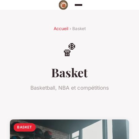
Accueil
› Basket
🏀
Basket
Basketball, NBA et compétitions
BASKET